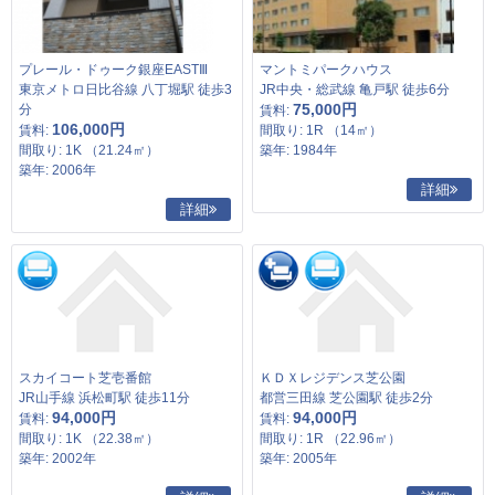
プレール・ドゥーク銀座EASTⅢ
マントミパークハウス
東京メトロ日比谷線 八丁堀駅 徒歩3
JR中央・総武線 亀戸駅 徒歩6分
75,000円
分
賃料:
106,000円
賃料:
間取り: 1R （14㎡）
間取り: 1K （21.24㎡）
築年: 1984年
築年: 2006年
詳細
詳細
スカイコート芝壱番館
ＫＤＸレジデンス芝公園
JR山手線 浜松町駅 徒歩11分
都営三田線 芝公園駅 徒歩2分
94,000円
94,000円
賃料:
賃料:
間取り: 1K （22.38㎡）
間取り: 1R （22.96㎡）
築年: 2002年
築年: 2005年