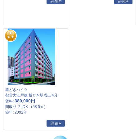
詳細
詳細
勝どきハイツ
都営大江戸線 勝どき駅 徒歩4分
380,000円
賃料:
間取り: 2LDK （58.5㎡）
築年: 2002年
詳細