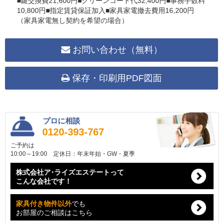
■鍵交換費21,600円■クリーンコート代32,400円■事務手数料
10,800円■指定賃貸保証加入■家具家電撤去費用16,200円
（家具家電無し契約を希望の場合）
お問い合わせ（無料）
保存・印刷用PDF図面
プロに相談
0120-393-767
ご予約は
10:00～19:00 定休日：年末年始・GW・夏季
株式会社ア･ライズエステートって
こんな会社です！
家具付き物件以外
でも
お部屋のご相談はこちら