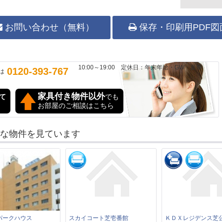
お問い合わせ（無料）
保存・印刷用PDF図
10:00～19:00 定休日：年末年始・GW・夏季
0120-393-767
は
家具付き物件以外
て
でも
お部屋のご相談はこちら
な物件を見ています
パークハウス
スカイコート芝壱番館
ＫＤＸレジデンス芝