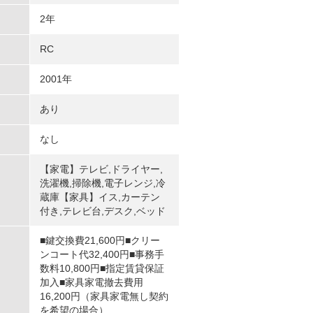
2年
RC
2001年
あり
なし
【家電】テレビ,ドライヤー,
洗濯機,掃除機,電子レンジ,冷
蔵庫【家具】イス,カーテン
付き,テレビ台,デスク,ベッド
■鍵交換費21,600円■クリー
ンコート代32,400円■事務手
数料10,800円■指定賃貸保証
加入■家具家電撤去費用
16,200円（家具家電無し契約
を希望の場合）