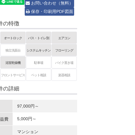
お問い合わせ（無料）
保存・印刷用PDF図面
件の特徴
オートロック
バス・トイレ別
エアコン
独立洗面台
システムキッチン
フローリング
浴室乾燥機
駐車場
バイク置き場
フロントサービス
ペット相談
楽器相談
件の詳細
97,000円～
5,000円～
益費
マンション