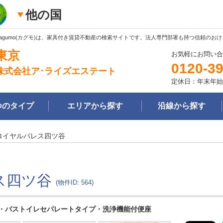
他の国
Kagumo(カグモ)は、家具付き賃貸不動産の検索サイトです。法人専門部署も持つ信頼の
東京
お気軽にお問い合
0120-39
株式会社ア･ライズエステート
定休日：年末年始
つのタイプ
エリアから探す
沿線から探す
ロイヤルパレス四ツ谷
ス四ツ谷
(物件ID: 564)
・バストイレセパレートタイプ・洗浄機能付便座