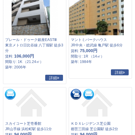
プレール・ドゥーク銀座EASTⅢ
マントミパークハウス
東京メトロ日比谷線 八丁堀駅 徒歩3
JR中央・総武線 亀戸駅 徒歩6分
75,000円
分
賃料:
106,000円
賃料:
間取り: 1R （14㎡）
間取り: 1K （21.24㎡）
築年: 1984年
築年: 2006年
詳細
詳細
スカイコート芝壱番館
ＫＤＸレジデンス芝公園
JR山手線 浜松町駅 徒歩11分
都営三田線 芝公園駅 徒歩2分
94,000円
94,000円
賃料:
賃料: