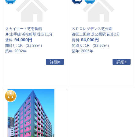
スカイコート芝壱番館
ＫＤＸレジデンス芝公園
JR山手線 浜松町駅 徒歩11分
都営三田線 芝公園駅 徒歩2分
94,000円
94,000円
賃料:
賃料:
間取り: 1K （22.38㎡）
間取り: 1R （22.96㎡）
築年: 2002年
築年: 2005年
詳細
詳細