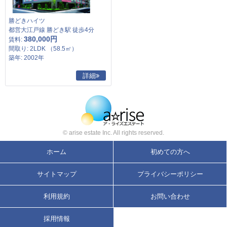
勝どきハイツ
都営大江戸線 勝どき駅 徒歩4分
380,000円
賃料:
間取り: 2LDK （58.5㎡）
築年: 2002年
詳細
© arise estate Inc. All rights reserved.
ホーム
初めての方へ
サイトマップ
プライバシーポリシー
利用規約
お問い合わせ
採用情報