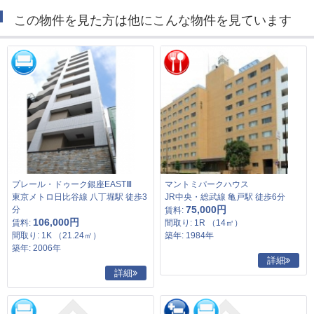
この物件を見た方は他にこんな物件を見ています
プレール・ドゥーク銀座EASTⅢ
マントミパークハウス
東京メトロ日比谷線 八丁堀駅 徒歩3
JR中央・総武線 亀戸駅 徒歩6分
75,000円
分
賃料:
106,000円
賃料:
間取り: 1R （14㎡）
間取り: 1K （21.24㎡）
築年: 1984年
築年: 2006年
詳細
詳細