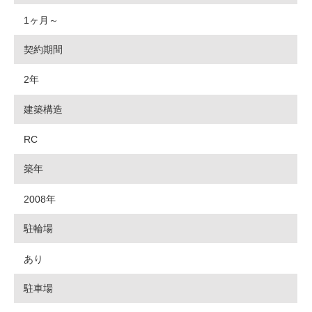
1ヶ月～
契約期間
2年
建築構造
RC
築年
2008年
駐輪場
あり
駐車場