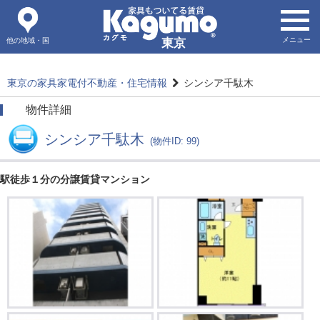
メニュー
他の地域・国
東京
東京の家具家電付不動産・住宅情報
シンシア千駄木
物件詳細
シンシア千駄木
(物件ID: 99)
駅徒歩１分の分譲賃貸マンション