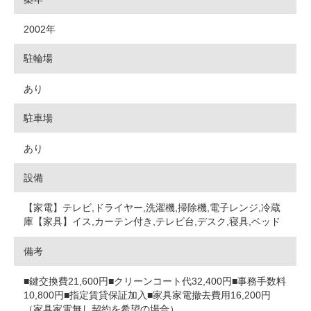
2002年
駐輪場
あり
駐車場
あり
設備
【家電】テレビ,ドライヤー,洗濯機,掃除機,電子レンジ,冷蔵
庫【家具】イス,カーテン付き,テレビ台,デスク,寝具,ベッド
備考
■鍵交換費21,600円■クリーンコート代32,400円■事務手数料
10,800円■指定賃貸保証加入■家具家電撤去費用16,200円
（家具家電無し契約を希望の場合）