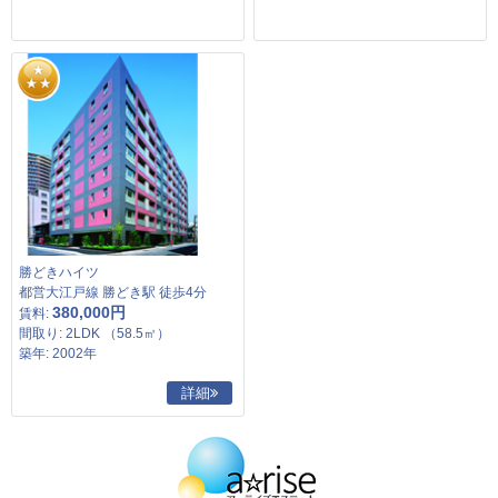
勝どきハイツ
都営大江戸線 勝どき駅 徒歩4分
380,000円
賃料:
間取り: 2LDK （58.5㎡）
築年: 2002年
詳細