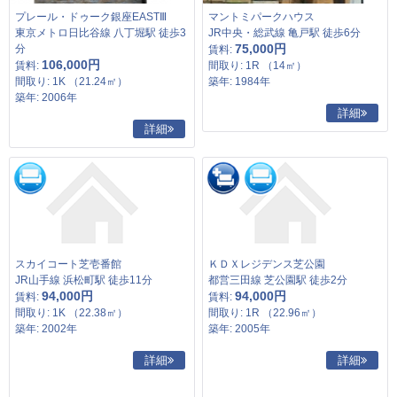
プレール・ドゥーク銀座EASTⅢ
マントミパークハウス
東京メトロ日比谷線 八丁堀駅 徒歩3
JR中央・総武線 亀戸駅 徒歩6分
75,000円
分
賃料:
106,000円
賃料:
間取り: 1R （14㎡）
間取り: 1K （21.24㎡）
築年: 1984年
築年: 2006年
詳細
詳細
スカイコート芝壱番館
ＫＤＸレジデンス芝公園
JR山手線 浜松町駅 徒歩11分
都営三田線 芝公園駅 徒歩2分
94,000円
94,000円
賃料:
賃料:
間取り: 1K （22.38㎡）
間取り: 1R （22.96㎡）
築年: 2002年
築年: 2005年
詳細
詳細